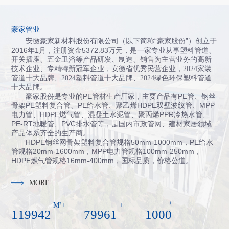
豪家管业
安徽豪家新材料股份有限公司（以下简称“豪家股份”）创立于
2016年1月，注册资金5372.83万元，
是一家专业从事塑料管道、
开关插座、五金卫浴等产品研发、制造、销售为主营业务的高新
技术企业、专精特新冠军企业，
安徽省
优秀民营企业，
2024
家装
管道十大品牌
、
2024
塑料管道十大品牌
、
2024
绿色环保塑料管道
十大品牌
。
豪家股份是专业的PE管材生产厂家，主要产品有PE管、钢丝
骨架PE塑料复合管、PE给水管、聚乙烯HDPE双壁波纹管、MPP
电力管、HDPE燃气管、混凝土水泥管、聚丙烯PPR冷热水管、
PE-RT地暖管、PVC排水管等，是国内市政管网、建材家居领域
产品体系齐全的生产商。
HDPE钢丝网骨架塑料复合管规格50mm-1000mm，PE给水
管规格20mm-1600mm，MPP电力管规格100mm-250mm，
HDPE燃气管规格16mm-400mm，国标品质，价格公道。
MORE
+
M²+
+
120000
80000
1000