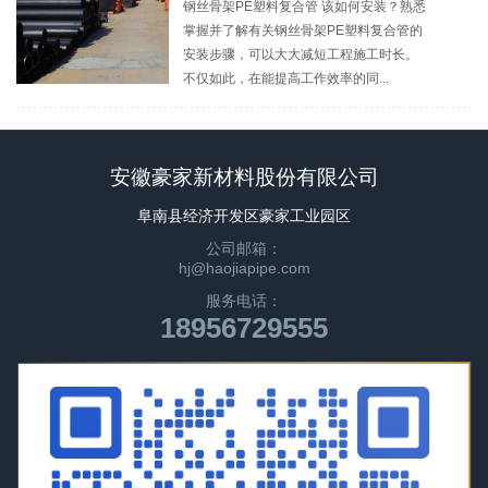
钢丝骨架PE塑料复合管 该如何安装？熟悉
掌握并了解有关钢丝骨架PE塑料复合管的
安装步骤，可以大大减短工程施工时长。
不仅如此，在能提高工作效率的同...
安徽豪家新材料股份有限公司
阜南县经济开发区豪家工业园区
公司邮箱：
hj@haojiapipe.com
服务电话：
18956729555