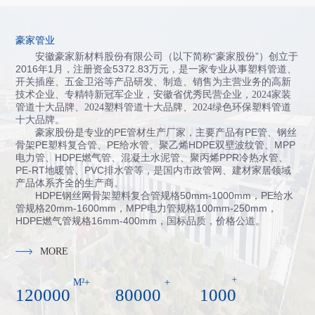
豪家管业
安徽豪家新材料股份有限公司（以下简称“豪家股份”）创立于
2016年1月，注册资金5372.83万元，
是一家专业从事塑料管道、
开关插座、五金卫浴等产品研发、制造、销售为主营业务的高新
技术企业、专精特新冠军企业，
安徽省
优秀民营企业，
2024
家装
管道十大品牌
、
2024
塑料管道十大品牌
、
2024
绿色环保塑料管道
十大品牌
。
豪家股份是专业的PE管材生产厂家，主要产品有PE管、钢丝
骨架PE塑料复合管、PE给水管、聚乙烯HDPE双壁波纹管、MPP
电力管、HDPE燃气管、混凝土水泥管、聚丙烯PPR冷热水管、
PE-RT地暖管、PVC排水管等，是国内市政管网、建材家居领域
产品体系齐全的生产商。
HDPE钢丝网骨架塑料复合管规格50mm-1000mm，PE给水
管规格20mm-1600mm，MPP电力管规格100mm-250mm，
HDPE燃气管规格16mm-400mm，国标品质，价格公道。
MORE
+
M²+
+
120000
80000
1000