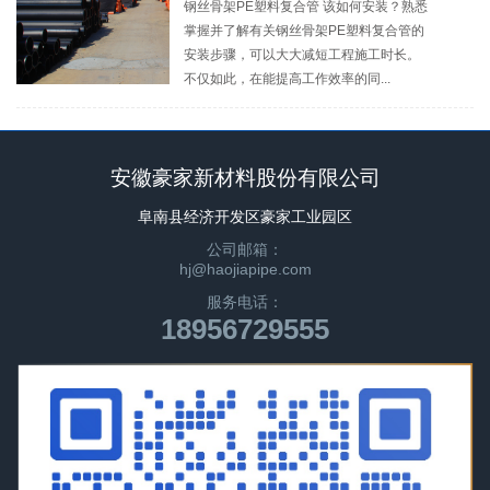
钢丝骨架PE塑料复合管 该如何安装？熟悉
掌握并了解有关钢丝骨架PE塑料复合管的
安装步骤，可以大大减短工程施工时长。
不仅如此，在能提高工作效率的同...
安徽豪家新材料股份有限公司
阜南县经济开发区豪家工业园区
公司邮箱：
hj@haojiapipe.com
服务电话：
18956729555