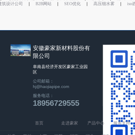
|
|
|
|
建筑设计公司
B2B网站
SEO优化
高压细水雾
is
安徽豪家新材料股份有
限公司
阜南县经济开发区豪家工业园
区
公司邮箱：
hj@haojiapipe.com
服务电话：
18956729555
首页
走进豪家
产品中心
服务支持