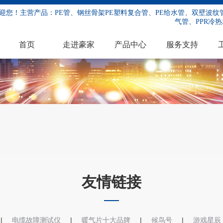
迎您！主营产品：PE管、钢丝骨架PE塑料复合管、PE给水管、双壁波纹管
气管、PPR冷热
首页
走进豪家
产品中心
服务支持
友情链接
|
|
|
|
电缆故障测试仪
暖气片十大品牌
候鸟号
游戏星辰