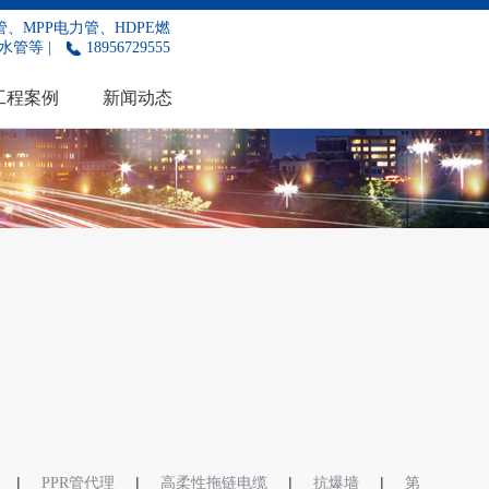
、MPP电力管、HDPE燃
水管等 |
18956729555
工程案例
新闻动态
|
|
|
|
PPR管代理
高柔性拖链电缆
抗爆墙
第