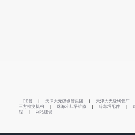
|
|
PE管
天津大无缝钢管集团
天津大无缝钢管厂
|
|
|
三方检测机构
珠海冷却塔维修
冷却塔配件
|
程
网站建设