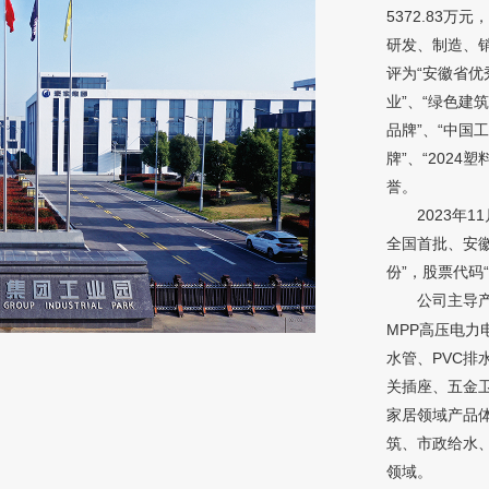
5372.83
研发、制造、
评为“安徽省优
业”、“绿色建
品牌”、“中国
牌”、“2024
誉。
2023年
全国首批、安
份”，股票代码“8
公司主导产
MPP高压电力
水管、PVC排
关插座、五金卫
家居领域产品
筑、市政给水
领域。