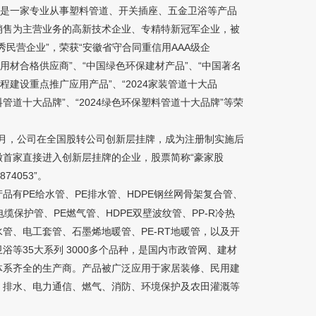
万元，是一家专业从事塑料管道、开关插座、五金卫浴等产品
销售为主营业务的高新技术企业、专精特新冠军企业，被
秀民营企业”，荣获“安徽省守合同重信用AAA级企
筑用材合格供应商”、“中国绿色环保建材产品”、“中国著名
工程建设重点推广应用产品”、“2024家装管道十大品
塑料管道十大品牌”、“2024绿色环保塑料管道十大品牌”等荣
11月，公司在全国股转公司创新层挂牌，成为注册制实施后
徽首家直接进入创新层挂牌的企业，股票简称“豪家股
74053”。
品有PE给水管、PE排水管、HDPE
、
钢丝网骨架复合管
电缆保护管、PE燃气管、HDPE双壁波纹管、PP-R冷热
水管、电工套管、石墨烯地暖管、PE-RT地暖管，以及开
浴等35大系列 3000多个品种，是国内市政管网、建材
体系齐全的生产商。产品被广泛应用于家居装修、民用建
、排水、电力通信、燃气、消防、环境保护及农田灌溉等