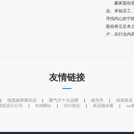
豪家股份坚
业、幸福员工
寻找内心的宁
股份将立足本
户，在行业内高
友情链接
|
|
|
|
电缆故障测试仪
暖气片十大品牌
候鸟号
游戏星辰
|
|
|
|
建筑设计公司
B2B网站
SEO优化
高压细水雾
is