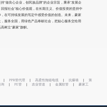
持“做良心企业，创民族品牌”的企业宗旨，秉承“发展企
、回报社会”核心价值观，在长期主义、价值投资的坚持中
静，在可持续发展的笃定中感受价值的创造。未来，豪家
土，服务全国，用绿色产品奉献社会，把贴心服务交给用
高树立“豪家”旗帜。
|
|
|
|
PPR管代理
高柔性拖链电缆
抗爆墙
第
|
|
|
|
o咨询
PE管
农业管道
金属软管
豪家工