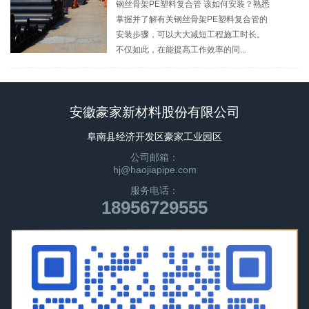
钢丝骨架PE塑料复合管 该如何安装？熟悉
掌握并了解有关钢丝骨架PE塑料复合管的
安装步骤，可以大大减短工程施工时长。
不仅如此，在能提高工作效率的同...
安徽豪家新材料股份有限公司
阜南县经济开发区豪家工业园区
公司邮箱：
hj@haojiapipe.com
服务电话：
18956729555