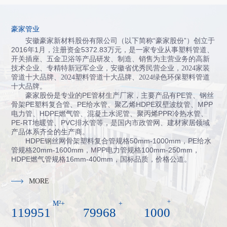
豪家管业
安徽豪家新材料股份有限公司（以下简称“豪家股份”）创立于
2016年1月，注册资金5372.83万元，
是一家专业从事塑料管道、
开关插座、五金卫浴等产品研发、制造、销售为主营业务的高新
技术企业、专精特新冠军企业，
安徽省
优秀民营企业，
2024
家装
管道十大品牌
、
2024
塑料管道十大品牌
、
2024
绿色环保塑料管道
十大品牌
。
豪家股份是专业的PE管材生产厂家，主要产品有PE管、钢丝
骨架PE塑料复合管、PE给水管、聚乙烯HDPE双壁波纹管、MPP
电力管、HDPE燃气管、混凝土水泥管、聚丙烯PPR冷热水管、
PE-RT地暖管、PVC排水管等，是国内市政管网、建材家居领域
产品体系齐全的生产商。
HDPE钢丝网骨架塑料复合管规格50mm-1000mm，PE给水
管规格20mm-1600mm，MPP电力管规格100mm-250mm，
HDPE燃气管规格16mm-400mm，国标品质，价格公道。
MORE
+
M²+
+
120000
80000
1000