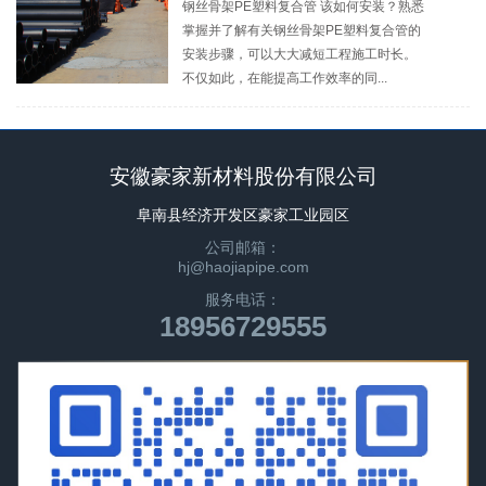
钢丝骨架PE塑料复合管 该如何安装？熟悉
掌握并了解有关钢丝骨架PE塑料复合管的
安装步骤，可以大大减短工程施工时长。
不仅如此，在能提高工作效率的同...
安徽豪家新材料股份有限公司
阜南县经济开发区豪家工业园区
公司邮箱：
hj@haojiapipe.com
服务电话：
18956729555