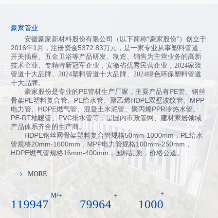
豪家管业
安徽豪家新材料股份有限公司（以下简称“豪家股份”）创立于
2016年1月，注册资金5372.83万元，
是一家专业从事塑料管道、
开关插座、五金卫浴等产品研发、制造、销售为主营业务的高新
技术企业、专精特新冠军企业，
安徽省
优秀民营企业，
2024
家装
管道十大品牌
、
2024
塑料管道十大品牌
、
2024
绿色环保塑料管道
十大品牌
。
豪家股份是专业的PE管材生产厂家，主要产品有PE管、钢丝
骨架PE塑料复合管、PE给水管、聚乙烯HDPE双壁波纹管、MPP
电力管、HDPE燃气管、混凝土水泥管、聚丙烯PPR冷热水管、
PE-RT地暖管、PVC排水管等，是国内市政管网、建材家居领域
产品体系齐全的生产商。
HDPE钢丝网骨架塑料复合管规格50mm-1000mm，PE给水
管规格20mm-1600mm，MPP电力管规格100mm-250mm，
HDPE燃气管规格16mm-400mm，国标品质，价格公道。
MORE
+
M²+
+
120000
80000
1000