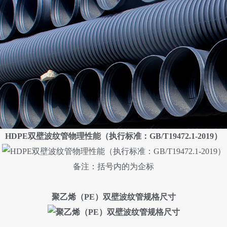
HDPE双壁波纹管
物理性能（
执行标准：GB/T19472.1-2019
）
备注：括号内的为企标
聚乙烯（PE）双壁波纹管规格尺寸