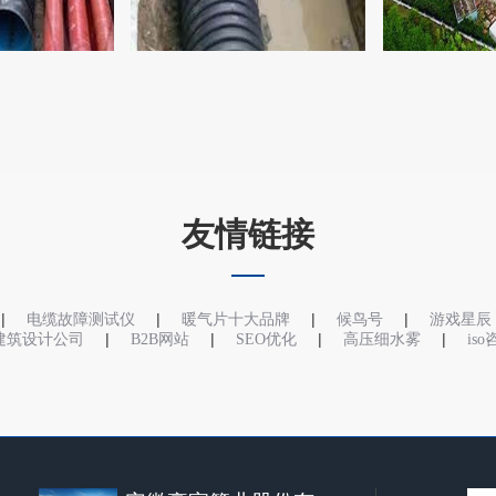
友情链接
|
|
|
|
电缆故障测试仪
暖气片十大品牌
候鸟号
游戏星辰
|
|
|
|
建筑设计公司
B2B网站
SEO优化
高压细水雾
is