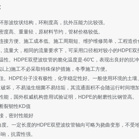
：
特环形波纹状结构，环刚度高，抗外压能力比较强。
，密度髙、重量轻，原材料节约，管材价格较低。
、连接方便、施工成本低、施工周期短、维护维修简单，工程造价
，流量大，相同的流量要求下，可采用口径相对较小的HDPE双
温性。HDPE双壁波纹管的脆化温度是-60℃，表现出良好的抗
0℃以上)施工不必采取特殊保护措施，冬季施工方便。
佳。HDPE分子没有极性，化学稳定性好。一般使用环境的土壤
道破坏，不易滋生细菌不易结垢，其流通面积不会随运行时间增
性能，国外权威机构曾用试验证明，HDPE的耐磨性比钢管高。
断裂韧性KD值
接，密封性能好
曲度。一定长度的HDPE双壁波纹管轴向可略为挠曲变形，不受
影响，抗震性强。