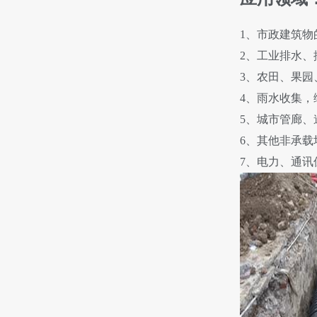
1、
市政建筑物
2、
工业排水、
3、
农田、果园
4、
雨水收集，
5、
城市管廊、
6、
其他非承载
7、
电力、通讯