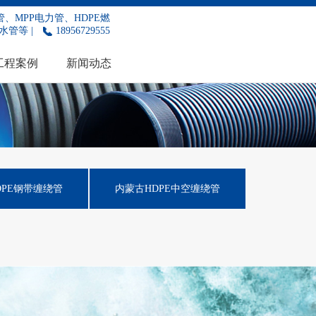
、MPP电力管、HDPE燃
水管等 |
18956729555
工程案例
新闻动态
DPE钢带缠绕管
内蒙古HDPE中空缠绕管