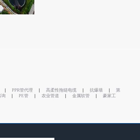
|
|
|
|
PPR管代理
高柔性拖链电缆
抗爆墙
第
|
|
|
|
o咨询
PE管
农业管道
金属软管
豪家工