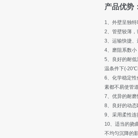
产品优势
1、外壁呈独
2、管壁较薄
3、运输快捷
4、磨阻系数小
5、良好的耐低
温条件下(-2
6、化学稳定性
素都不易使管
7、优异的耐磨
8、良好的动态
9、采用柔性连
10、适当的挠
不均匀沉降的