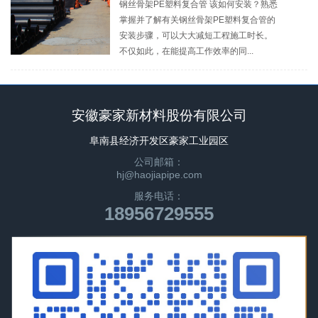
钢丝骨架PE塑料复合管 该如何安装？熟悉
掌握并了解有关钢丝骨架PE塑料复合管的
安装步骤，可以大大减短工程施工时长。
不仅如此，在能提高工作效率的同...
安徽豪家新材料股份有限公司
阜南县经济开发区豪家工业园区
公司邮箱：
hj@haojiapipe.com
服务电话：
18956729555