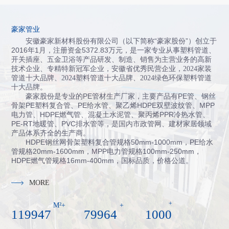
豪家管业
安徽豪家新材料股份有限公司（以下简称“豪家股份”）创立于
2016年1月，注册资金5372.83万元，
是一家专业从事塑料管道、
开关插座、五金卫浴等产品研发、制造、销售为主营业务的高新
技术企业、专精特新冠军企业，
安徽省
优秀民营企业，
2024
家装
管道十大品牌
、
2024
塑料管道十大品牌
、
2024
绿色环保塑料管道
十大品牌
。
豪家股份是专业的PE管材生产厂家，主要产品有PE管、钢丝
骨架PE塑料复合管、PE给水管、聚乙烯HDPE双壁波纹管、MPP
电力管、HDPE燃气管、混凝土水泥管、聚丙烯PPR冷热水管、
PE-RT地暖管、PVC排水管等，是国内市政管网、建材家居领域
产品体系齐全的生产商。
HDPE钢丝网骨架塑料复合管规格50mm-1000mm，PE给水
管规格20mm-1600mm，MPP电力管规格100mm-250mm，
HDPE燃气管规格16mm-400mm，国标品质，价格公道。
MORE
+
M²+
+
120000
80000
1000